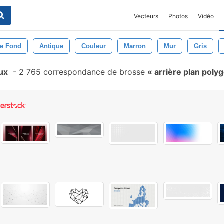
Vecteurs
Photos
Vidéo
De Fond
Antique
Couleur
Marron
Mur
Gris
ux
-
2 765 correspondance de brosse
arrière plan poly