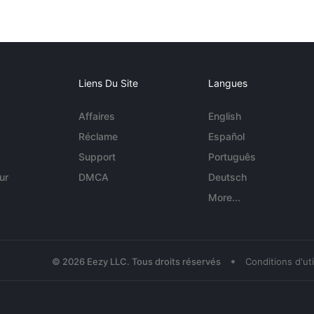
Liens Du Site
Langues
Affaires
English
Réclame
Español
Support
Português
ur
DMCA
Deutsch
More...
•
© 2026 Eezy LLC. Tous droits réservés
Conditions d'uti