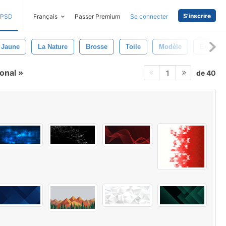
S'inscrire
PSD
Français
Passer Premium
Se connecter
Jaune
La Nature
Brosse
Toile
Modèle
En Tiss
gonal
de 40
1