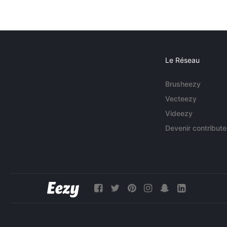
Le Réseau
Brusheezy
Vecteezy
Videezy
Devenir contribute