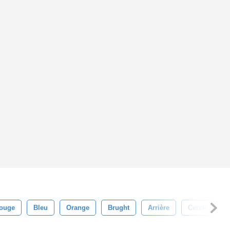
ouge
Bleu
Orange
Brught
Arrière
Cercle