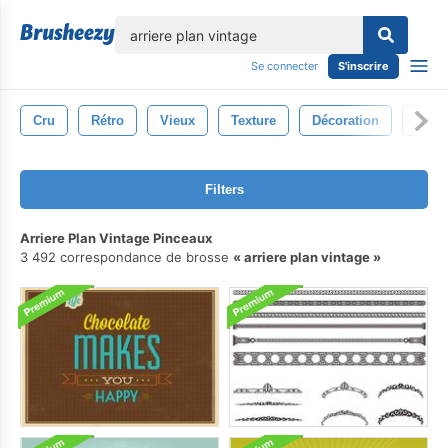
lose
Se connecter
S'inscrire
Cru
Rétro
Vieux
Texture
Décoration
Anti
Filters
Arriere Plan Vintage Pinceaux
3 492 correspondance de brosse
arriere plan vintage