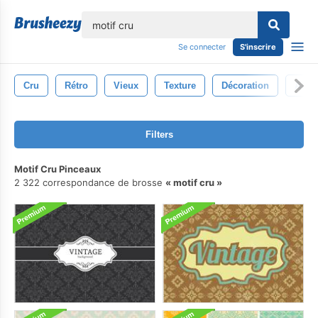
lose
Se connecter
S'inscrire
Cru
Rétro
Vieux
Texture
Décoration
Anti
Filters
Motif Cru Pinceaux
2 322 correspondance de brosse
motif cru