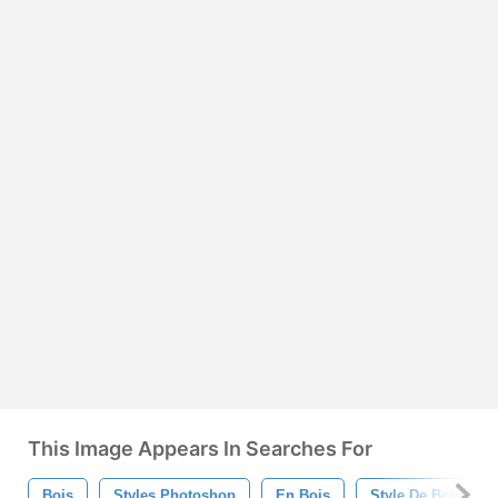
This Image Appears In Searches For
Bois
Styles Photoshop
En Bois
Style De Bois