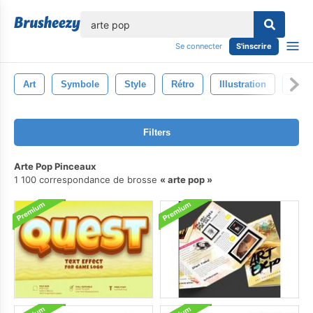
lose
Se connecter
S'inscrire
Art
Symbole
Style
Rétro
Illustration
Dess
Filters
Arte Pop Pinceaux
1 100 correspondance de brosse
arte pop