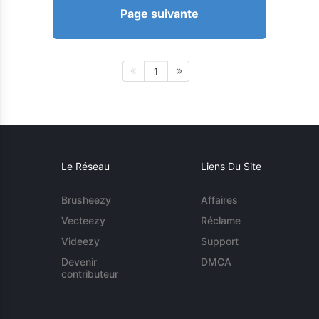
Page suivante
1
Le Réseau
Liens Du Site
Brusheezy
Affaires
Vecteezy
Réclame
Videezy
Support
Devenir
DMCA
contributeur