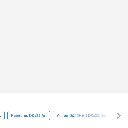
s
Peintures D&#39;art
Action D&#39;art D&#39;huile
Pein