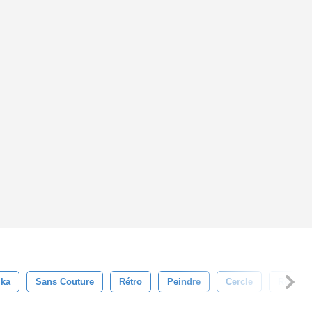
lka
Sans Couture
Rétro
Peindre
Cercle
Rouge