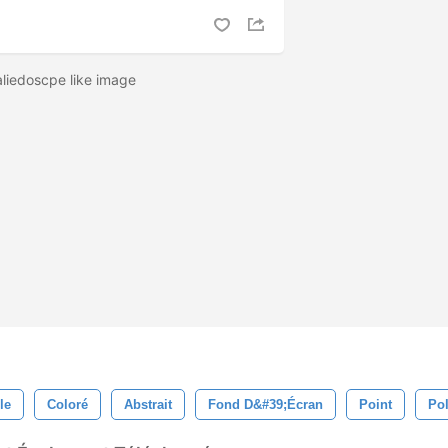
kaliedoscpe like image
le
Coloré
Abstrait
Fond D&#39;écran
Point
Po