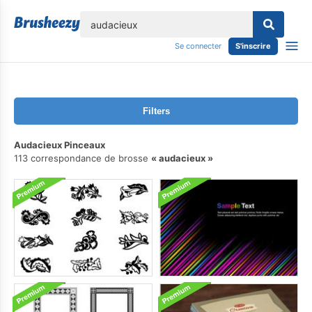
lose
Se connecter
S'inscrire
Filters
Audacieux Pinceaux
113 correspondance de brosse
audacieux