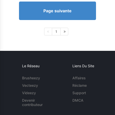
Page suivante
1
Le Réseau
Liens Du Site
Brusheezy
Affaires
Vecteezy
Réclame
Videezy
Support
Devenir
DMCA
contributeur