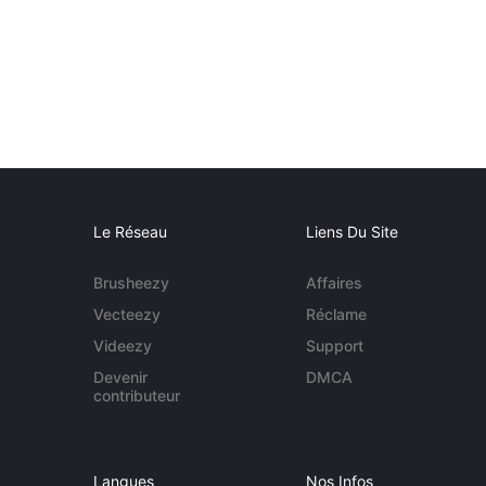
Le Réseau
Liens Du Site
Brusheezy
Affaires
Vecteezy
Réclame
Videezy
Support
Devenir
DMCA
contributeur
Langues
Nos Infos