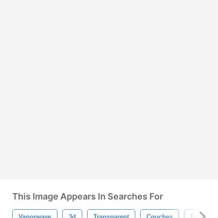
This Image Appears In Searches For
Vaporwave
3d
Transparent
Couches
Éclat