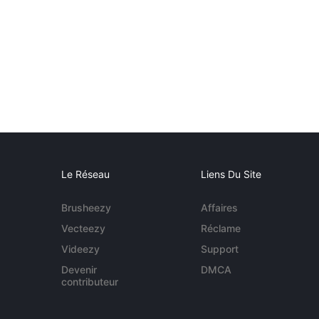
Le Réseau
Liens Du Site
Brusheezy
Affaires
Vecteezy
Réclame
Videezy
Support
Devenir
DMCA
contributeur