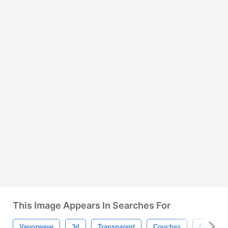
This Image Appears In Searches For
Vaporwave
3d
Transparent
Couches
Éclat