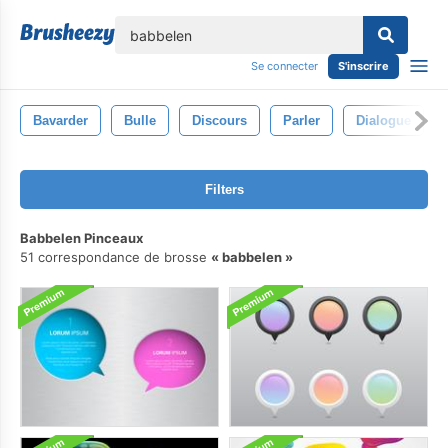
lose
Se connecter
S'inscrire
Bavarder
Bulle
Discours
Parler
Dialogue
Filters
Babbelen Pinceaux
51 correspondance de brosse
babbelen