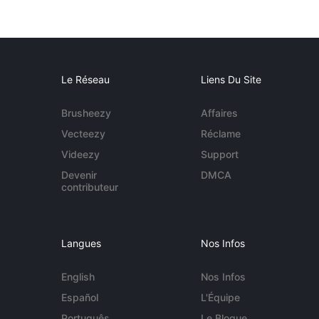
Le Réseau
Liens Du Site
Brusheezy
Affaires
Vecteezy
Réclame
Videezy
Support
Devenir
DMCA
contributeur
Langues
Nos Infos
English
Nos Infos
Español
L'Équipe
Português
Le Blogue