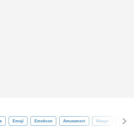
e
Emoji
Emoticon
Amusement
Visage
Émotio