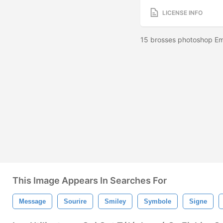
LICENSE INFO
15 brosses photoshop Emo
This Image Appears In Searches For
Message
Sourire
Smiley
Symbole
Signe