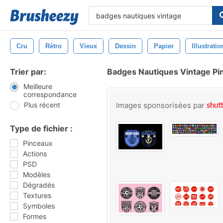
Cru
Rétro
Vieux
Dessin
Papier
Illustratio
Trier par:
Badges Nautiques Vintage Pi
Meilleure
correspondance
Plus récent
Images sponsorisées par
Type de fichier :
Pinceaux
Actions
PSD
Modèles
Dégradés
Textures
Symboles
Formes