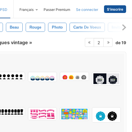
S'inscrire
PSD
Français
Passer Premium
Se connecter
Beau
Rouge
Photo
Carte De Voeux
Invitation
ques vintage
de 19
2