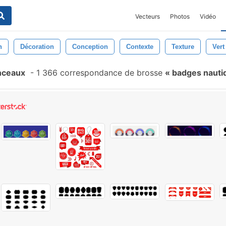
Vecteurs
Photos
Vidéo
n
Décoration
Conception
Contexte
Texture
Vert
nceaux
-
1 366 correspondance de brosse
badges nauti