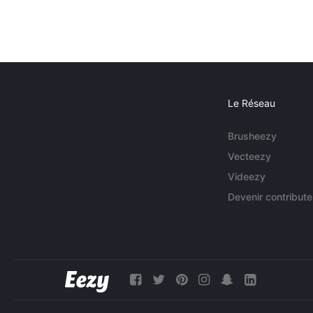
Le Réseau
Brusheezy
Vecteezy
Videezy
Devenir contribute