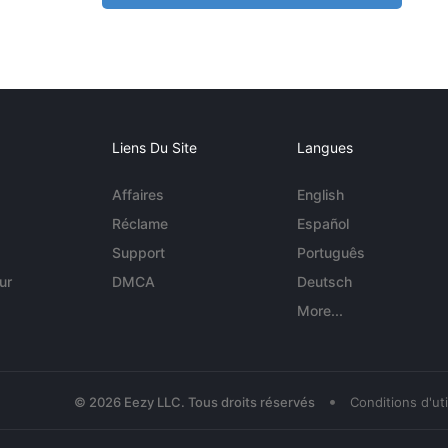
Liens Du Site
Langues
Affaires
English
Réclame
Español
Support
Português
ur
DMCA
Deutsch
More...
•
© 2026 Eezy LLC. Tous droits réservés
Conditions d'uti