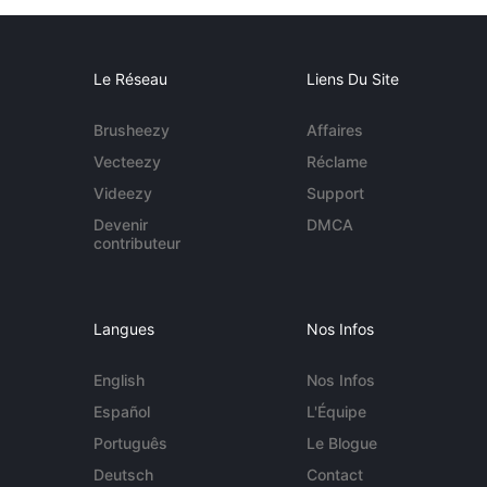
Le Réseau
Liens Du Site
Brusheezy
Affaires
Vecteezy
Réclame
Videezy
Support
Devenir
DMCA
contributeur
Langues
Nos Infos
English
Nos Infos
Español
L'Équipe
Português
Le Blogue
Deutsch
Contact