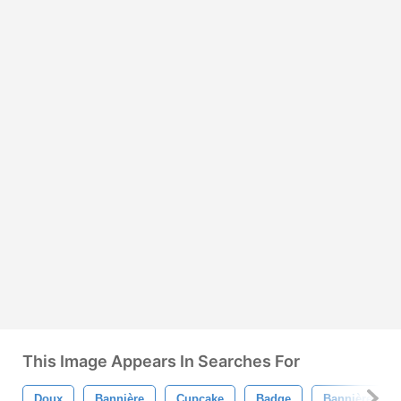
This Image Appears In Searches For
Doux
Bannière
Cupcake
Badge
Bannière Vint