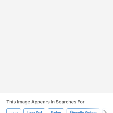
This Image Appears In Searches For
Logo
Logo Psd
Badge
Étiquette Vintage
Labe