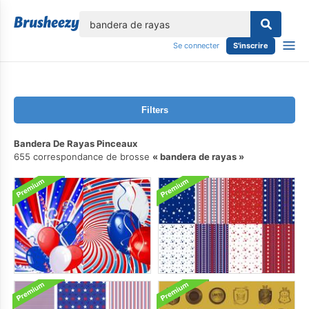
lose
Se connecter
S'inscrire
Filters
Bandera De Rayas Pinceaux
655 correspondance de brosse
bandera de rayas