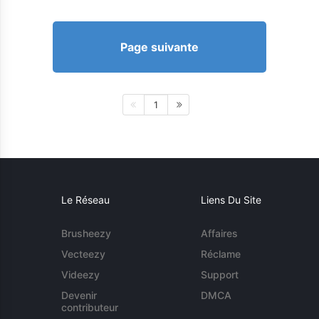
Page suivante
1
Le Réseau
Liens Du Site
Brusheezy
Affaires
Vecteezy
Réclame
Videezy
Support
Devenir
DMCA
contributeur