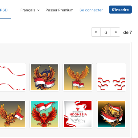
S'inscrire
PSD
Français
Passer Premium
Se connecter
de 7
6