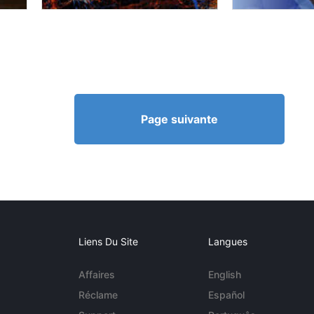
Page suivante
Liens Du Site
Langues
Affaires
English
Réclame
Español