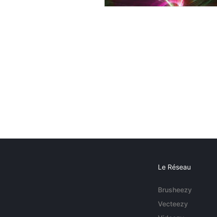
Le Réseau
Brusheezy
Vecteezy