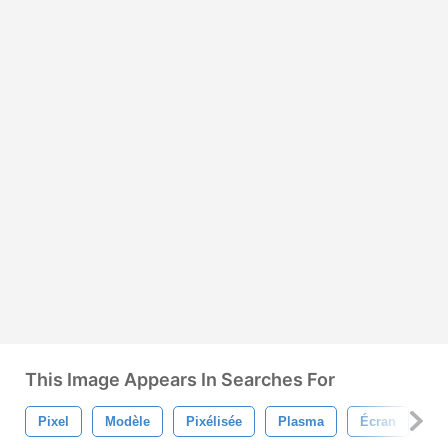
This Image Appears In Searches For
Pixel
Modèle
Pixélisée
Plasma
Écran
Br