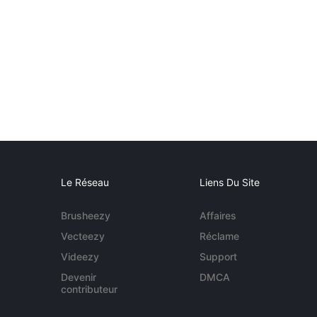
Le Réseau
Liens Du Site
Brusheezy
Affaires
Vecteezy
Réclame
Videezy
Support
Devenir
DMCA
contributeur