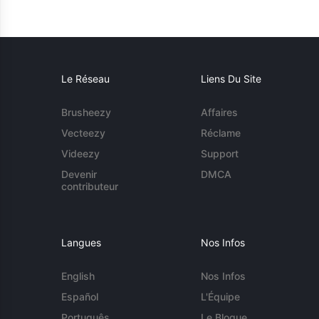
Le Réseau
Liens Du Site
Brusheezy
Affaires
Vecteezy
Réclame
Videezy
Support
Devenir
DMCA
contributeur
Langues
Nos Infos
English
Nos Infos
Español
L'Équipe
Português
Le Blogue