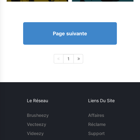
Page suivante
1
Le Réseau
Liens Du Site
Brusheezy
Affaires
Vecteezy
Réclame
Videezy
Support