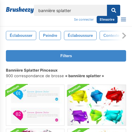
lose
Se connecter
S'inscrire
Éclabousser
Peindre
Éclaboussure
Contexte
V
Filters
Bannière Splatter Pinceaux
900 correspondance de brosse
bannière splatter