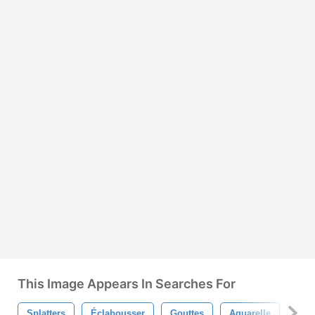
This Image Appears In Searches For
Splatters
Éclabousser
Gouttes
Aquarelle
Bros