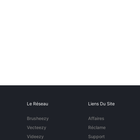
Le Réseau
Liens Du Site
Brusheezy
Affaires
Vecteezy
Réclame
Videezy
Support