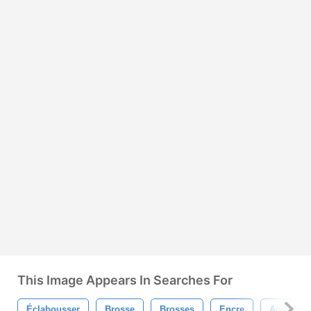
This Image Appears In Searches For
Éclabousser
Brosse
Brosses
Encre
Aquarelle