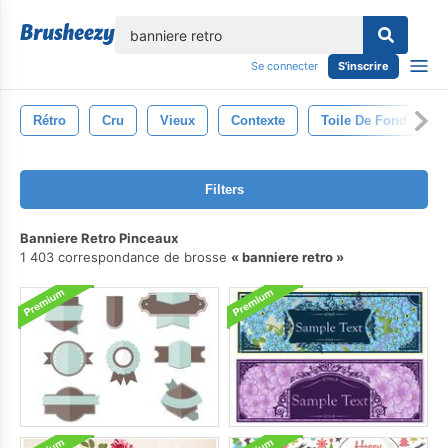
lose
Se connecter
S'inscrire
Rétro
Cru
Vieux
Contexte
Toile De Fond
Filters
Banniere Retro Pinceaux
1 403 correspondance de brosse
banniere retro