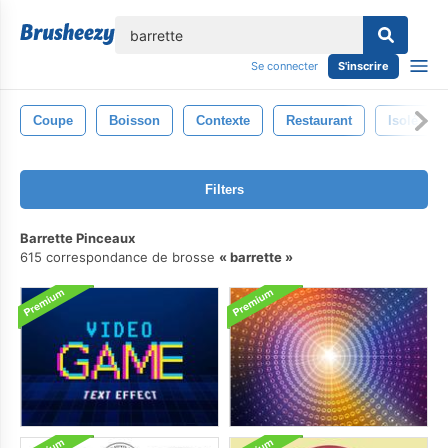
lose
Se connecter
S'inscrire
Coupe
Boisson
Contexte
Restaurant
Isolé
Filters
Barrette Pinceaux
615 correspondance de brosse
barrette