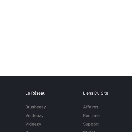
Le Réseau
Liens Du Site
Brusheezy
Affaires
Vecteezy
Réclame
Videezy
Support