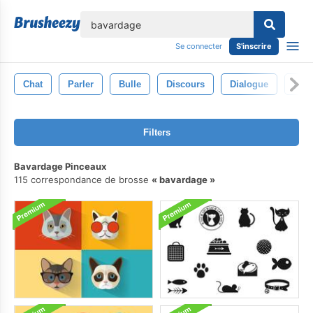
lose
Se connecter
S'inscrire
Chat
Parler
Bulle
Discours
Dialogue
La 
Filters
Bavardage Pinceaux
115 correspondance de brosse
bavardage