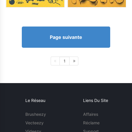
Page suivante
1
Le Réseau
Liens Du Site
Brusheezy
Affaires
Vecteezy
Réclame
Videezy
Support