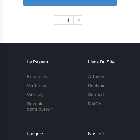
1
Le Réseau
Liens Du Site
Brusheezy
Affaires
Vecteezy
Réclame
Videezy
Support
Devenir
DMCA
contributeur
Langues
Nos Infos