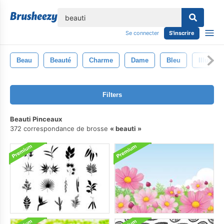
lose
Se connecter
S'inscrire
Beau
Beauté
Charme
Dame
Bleu
Illustrat
Filters
Beauti Pinceaux
372 correspondance de brosse
beauti