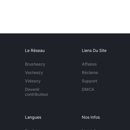
Le Réseau
Liens Du Site
Brusheezy
Affaires
Vecteezy
Réclame
Videezy
Support
Devenir
DMCA
contributeur
Langues
Nos Infos