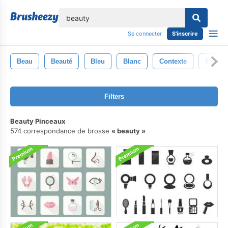
lose
Se connecter
S'inscrire
Beau
Beauté
Bleu
Blanc
Contexte
Élégan
Filters
Beauty Pinceaux
574 correspondance de brosse
beauty