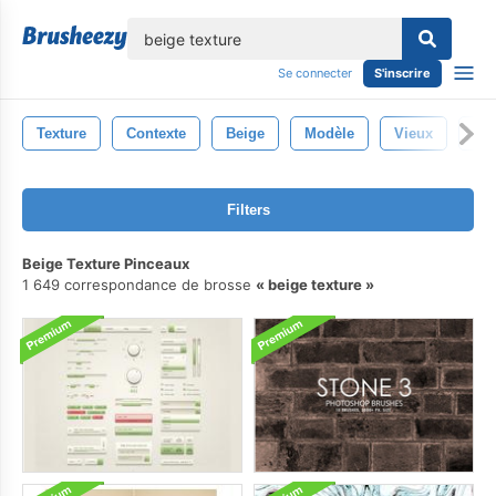
lose
Se connecter
S'inscrire
Texture
Contexte
Beige
Modèle
Vieux
Gr
Filters
Beige Texture Pinceaux
1 649 correspondance de brosse
beige texture