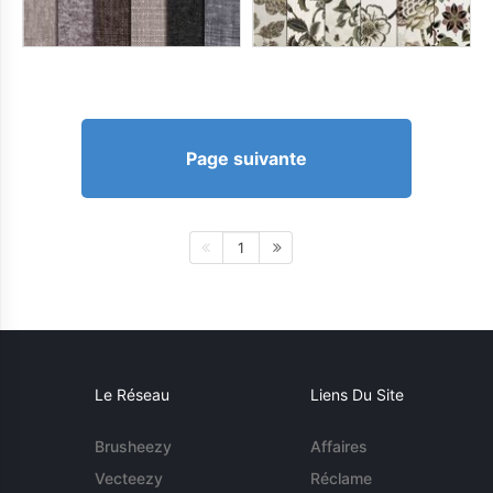
Page suivante
1
Le Réseau
Liens Du Site
Brusheezy
Affaires
Vecteezy
Réclame