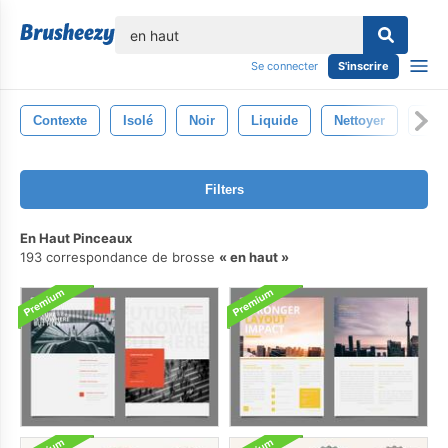
lose
Se connecter
S'inscrire
Contexte
Isolé
Noir
Liquide
Nettoyer
Fer
Filters
En Haut Pinceaux
193 correspondance de brosse
en haut