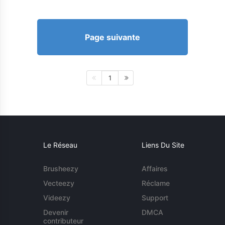
Page suivante
1
Le Réseau
Liens Du Site
Brusheezy
Affaires
Vecteezy
Réclame
Videezy
Support
Devenir
DMCA
contributeur