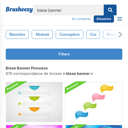
lose
Se connecter
S'inscrire
Bannière
Abstrait
Conception
Cru
Grunge
Filters
Blase Banner Pinceaux
670 correspondance de brosse
blase banner