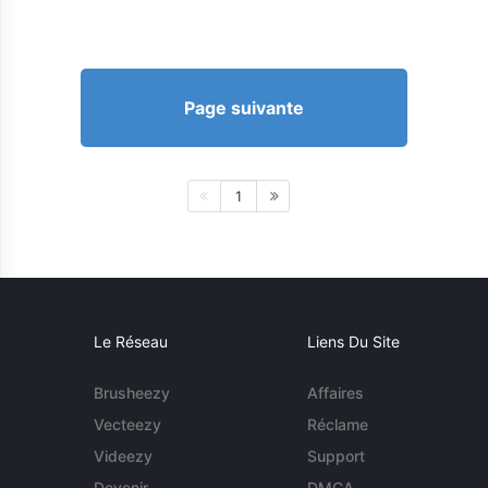
Page suivante
1
Le Réseau
Liens Du Site
Brusheezy
Affaires
Vecteezy
Réclame
Videezy
Support
Devenir
DMCA