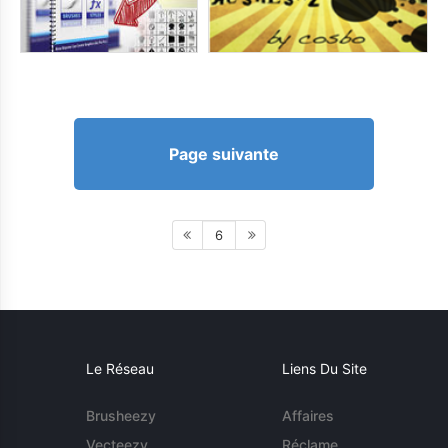
Page suivante
6
Le Réseau
Liens Du Site
Brusheezy
Affaires
Vecteezy
Réclame