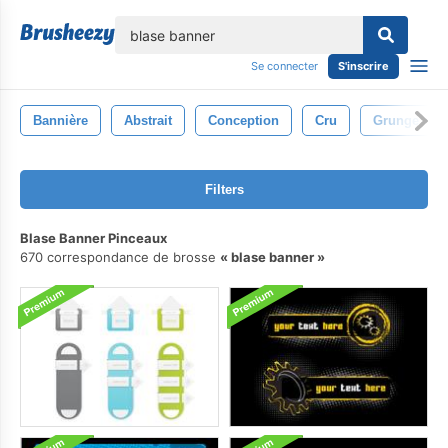
lose
Se connecter
S'inscrire
Bannière
Abstrait
Conception
Cru
Grunge
Filters
Blase Banner Pinceaux
670 correspondance de brosse
blase banner