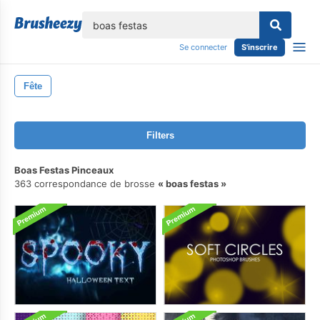
lose
Se connecter
S'inscrire
Fête
Filters
Boas Festas Pinceaux
363 correspondance de brosse
boas festas