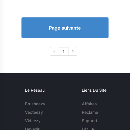
Page suivante
1
Le Réseau
Liens Du Site
Brusheezy
Affaires
Vecteezy
Réclame
Videezy
Support
Devenir
DMCA