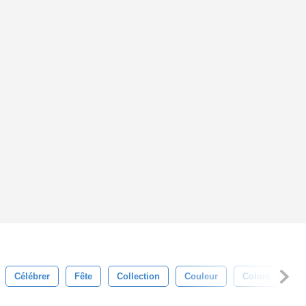
Célébrer
Fête
Collection
Couleur
Coloré
Cu