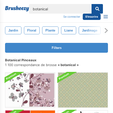
lose
Se connecter
S'inscrire
Jardin
Floral
Plante
Liane
Jardinage
Flor
Filters
Botanical Pinceaux
1 100 correspondance de brosse
botanical