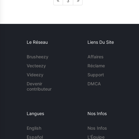
3
Le Réseau
Liens Du Site
Brusheezy
Affaires
Vecteezy
Réclame
Videezy
Support
Devenir
DMCA
contributeur
Langues
Nos Infos
English
Nos Infos
Español
L'Équipe