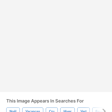
This Image Appears In Searches For
Noël
Vacances
Cru
Hiver
Vert
Frontière