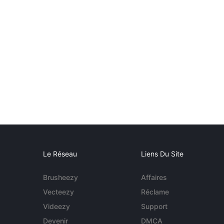
Le Réseau
Liens Du Site
Brusheezy
Affaires
Vecteezy
Réclame
Videezy
Support
Devenir
DMCA