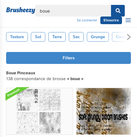
lose
Se connecter
S'inscrire
Texture
Sol
Terre
Sec
Grunge
Contexte
Filters
Boue Pinceaux
138 correspondance de brosse
boue