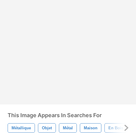
This Image Appears In Searches For
Métallique
Objet
Métal
Maison
En Bois
O