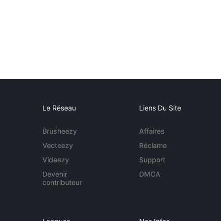
Le Réseau
Liens Du Site
Brusheezy
Affaires
Vecteezy
Réclame
Videezy
Support
Devenir
DMCA
contributeur