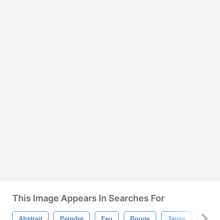
This Image Appears In Searches For
Abstrait
Peindre
Feu
Rouge
Jaune
Textu