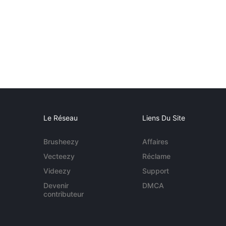
Le Réseau
Liens Du Site
Brusheezy
Affaires
Vecteezy
Réclame
Videezy
Support
Devenir
DMCA
contributeur