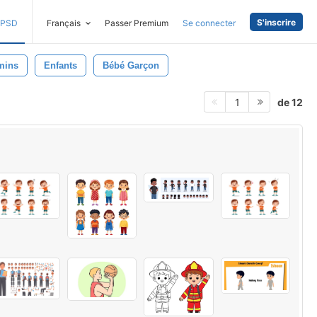
S'inscrire
PSD
Français
Passer Premium
Se connecter
mins
Enfants
Bébé Garçon
de 12
1