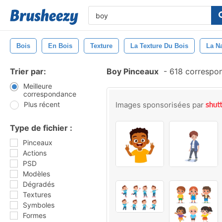
Bois
En Bois
Texture
La Texture Du Bois
La N
Trier par:
Boy Pinceaux
-
618 correspo
Meilleure
correspondance
Plus récent
Images sponsorisées par
Type de fichier :
Pinceaux
Actions
PSD
Modèles
Dégradés
Textures
Symboles
Formes