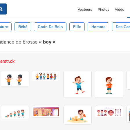
Vecteurs
Photos
Vidéo
ature
Bébé
Grain De Bois
Fille
Homme
Des Ga
ndance de brosse
boy