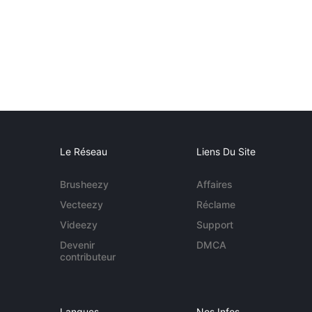
Le Réseau
Liens Du Site
Brusheezy
Affaires
Vecteezy
Réclame
Videezy
Support
Devenir
DMCA
contributeur
Langues
Nos Infos