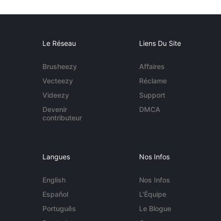
Le Réseau
Liens Du Site
Brusheezy
Affaires
Vecteezy
Réclame
Videezy
Support
Devenir
DMCA
contributeur
Langues
Nos Infos
English
Nos Infos
Español
L'Équipe
Português
Le Blogue