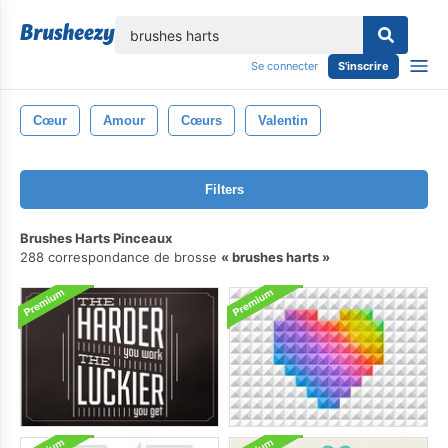
lose
Se connecter
S'inscrire
Cœur
Amour
Cœurs
Valentin
Filters
Brushes Harts Pinceaux
288 correspondance de brosse
brushes harts