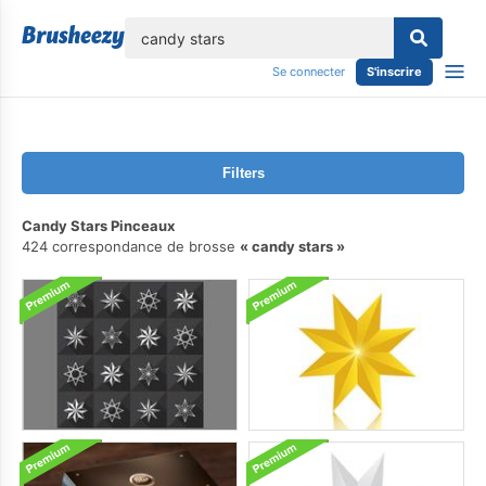
lose
Se connecter
S'inscrire
Filters
Candy Stars Pinceaux
424 correspondance de brosse
candy stars