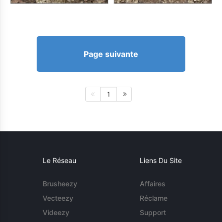
Page suivante
1
Le Réseau
Liens Du Site
Brusheezy
Affaires
Vecteezy
Réclame
Videezy
Support