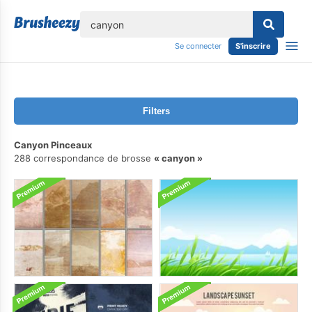
lose
Se connecter
S'inscrire
Filters
Canyon Pinceaux
288 correspondance de brosse
canyon