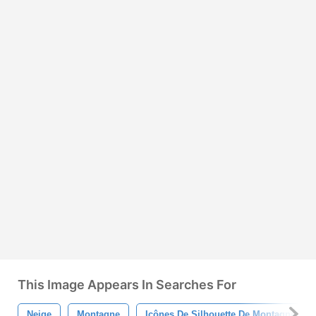
This Image Appears In Searches For
Neige
Montagne
Icônes De Silhouette De Montagne