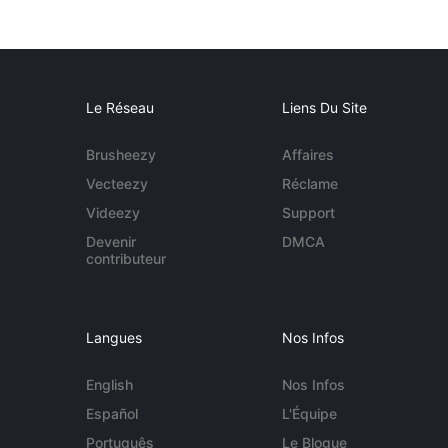
Le Réseau
Liens Du Site
Brusheezy
Affaires
Vecteezy
Réclame
Videezy
Support
Devenir
DMCA
contributeur
Langues
Nos Infos
English
Nos Infos
Español
L'Équipe
Português
Le Blogue