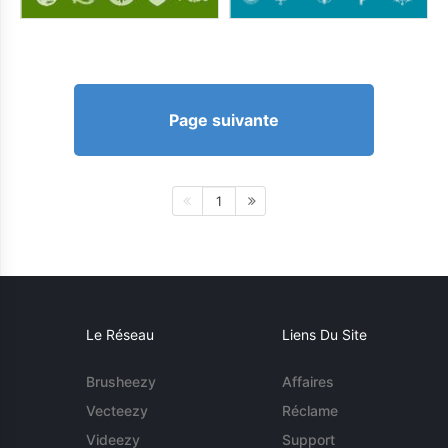
Page suivante
1
Le Réseau
Liens Du Site
Brusheezy
Affaires
Vecteezy
Réclame
Videezy
Support