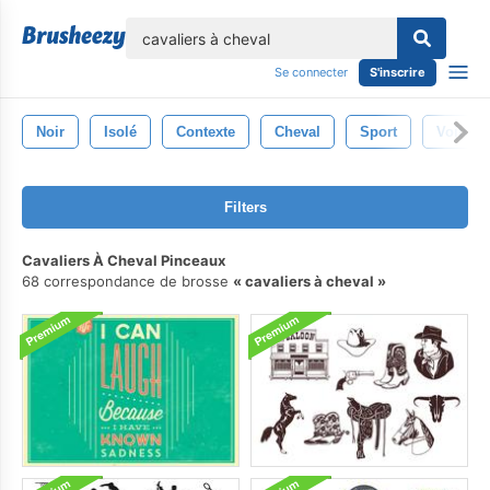
lose
Se connecter
S'inscrire
Noir
Isolé
Contexte
Cheval
Sport
Voiture
Filters
Cavaliers À Cheval Pinceaux
68 correspondance de brosse
cavaliers à cheval